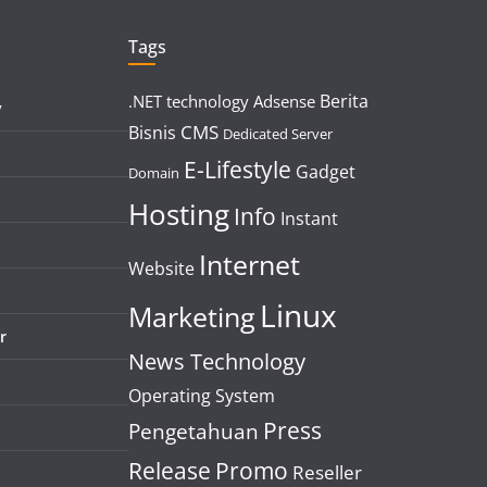
Tags
Berita
.NET technology
Adsense
y
CMS
Bisnis
Dedicated Server
E-Lifestyle
Gadget
Domain
Hosting
Info
Instant
Internet
Website
Linux
Marketing
r
News Technology
Operating System
Press
Pengetahuan
Release
Promo
Reseller