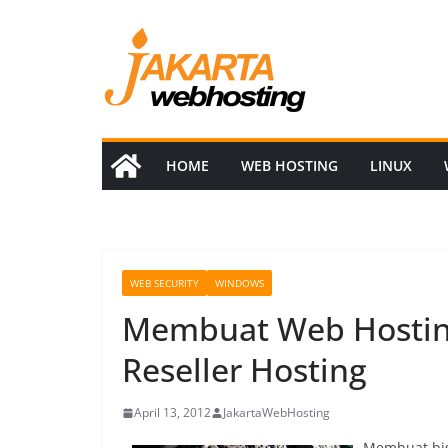
Skip
to
content
HOME
WEB HOSTING
LINUX
WEB SECURITY
WINDOWS
Membuat Web Hostin
Reseller Hosting
April 13, 2012
JakartaWebHosting
Membuat bisn