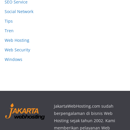
SEO Service
Social Network
Tips
Tren
Web Hosting
Web Security
Windows
JakartaWebHosting.com sudah
berpengalaman di bisnis Web
Hosting sejak tahun 2002. Kami
memberikan pelayanan Web