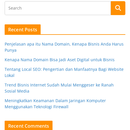
Recent Posts
Penjelasan apa itu Nama Domain, Kenapa Bisnis Anda Harus
Punya
Kenapa Nama Domain Bisa Jadi Aset Digital untuk Bisnis
Tentang Local SEO: Pengertian dan Manfaatnya Bagi Website
Lokal
Trend Bisnis Internet Sudah Mulai Menggeser ke Ranah
Sosial Media
Meningkatkan Keamanan Dalam Jaringan Komputer
Menggunakan Teknologi Firewall
Recent Comments