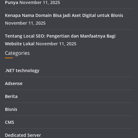
Punya
November 11, 2025
Kenapa Nama Domain Bisa Jadi Aset Digital untuk Bisnis
November 11, 2025
Tentang Local SEO: Pengertian dan Manfaatnya Bagi
Website Lokal
November 11, 2025
Categories
.NET technology
Adsense
Berita
Bisnis
CMS
Dedicated Server