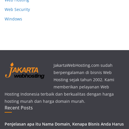
Web Security
Windows
JakartaWebHosting.com sudah
berpengalaman di bisnis Web
Hosting sejak tahun 2002. Kami
memberikan pelayanan Web
Hosting Indonesia terbaik dan berkualitas dengan harga
hosting murah dan harga domain murah.
Recent Posts
Penjelasan apa itu Nama Domain, Kenapa Bisnis Anda Harus