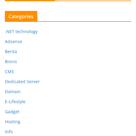
Categories
.NET technology
Adsense
Berita
Bisnis
CMS
Dedicated Server
Domain
E-Lifestyle
Gadget
Hosting
Info