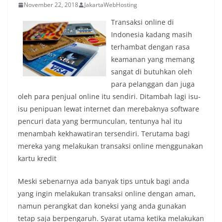
November 22, 2018
JakartaWebHosting
Transaksi online di
Indonesia kadang masih
terhambat dengan rasa
keamanan yang memang
sangat di butuhkan oleh
para pelanggan dan juga
oleh para penjual online itu sendiri. Ditambah lagi isu-
isu penipuan lewat internet dan merebaknya software
pencuri data yang bermunculan, tentunya hal itu
menambah kekhawatiran tersendiri. Terutama bagi
mereka yang melakukan transaksi online menggunakan
kartu kredit
Meski sebenarnya ada banyak tips untuk bagi anda
yang ingin melakukan transaksi online dengan aman,
namun perangkat dan koneksi yang anda gunakan
tetap saja berpengaruh. Syarat utama ketika melakukan