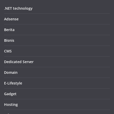
.NET technology
Adsense
Berita
Bisnis
CMS
Dedicated Server
Domain
E-Lifestyle
Gadget
Hosting