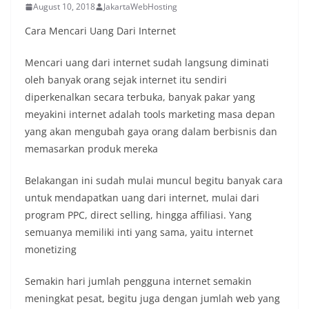
August 10, 2018
JakartaWebHosting
Cara Mencari Uang Dari Internet
Mencari uang dari internet sudah langsung diminati
oleh banyak orang sejak internet itu sendiri
diperkenalkan secara terbuka, banyak pakar yang
meyakini internet adalah tools marketing masa depan
yang akan mengubah gaya orang dalam berbisnis dan
memasarkan produk mereka
Belakangan ini sudah mulai muncul begitu banyak cara
untuk mendapatkan uang dari internet, mulai dari
program PPC, direct selling, hingga affiliasi. Yang
semuanya memiliki inti yang sama, yaitu internet
monetizing
Semakin hari jumlah pengguna internet semakin
meningkat pesat, begitu juga dengan jumlah web yang