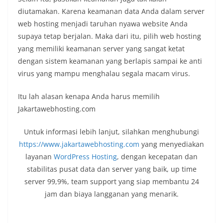
diutamakan. Karena keamanan data Anda dalam server
web hosting menjadi taruhan nyawa website Anda
supaya tetap berjalan. Maka dari itu, pilih web hosting
yang memiliki keamanan server yang sangat ketat
dengan sistem keamanan yang berlapis sampai ke anti
virus yang mampu menghalau segala macam virus.
Itu lah alasan kenapa Anda harus memilih
Jakartawebhosting.com
Untuk informasi lebih lanjut, silahkan menghubungi
https://www.jakartawebhosting.com
yang menyediakan
layanan
WordPress Hosting
, dengan kecepatan dan
stabilitas pusat data dan server yang baik, up time
server 99,9%, team support yang siap membantu 24
jam dan biaya langganan yang menarik.