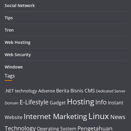
Social Network
Tips
Tren
Web Hosting
Web Security
Windows
Tags
CMS
Berita
Bisnis
.NET technology
Adsense
Dedicated Server
Hosting
E-Lifestyle
Info
Gadget
Instant
Domain
Linux
Internet Marketing
News
Website
Technology
Pengetahuan
Operating System