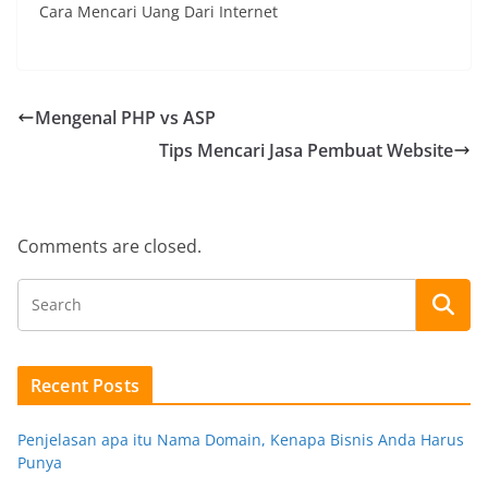
Cara Mencari Uang Dari Internet
Mengenal PHP vs ASP
Tips Mencari Jasa Pembuat Website
Comments are closed.
Recent Posts
Penjelasan apa itu Nama Domain, Kenapa Bisnis Anda Harus
Punya