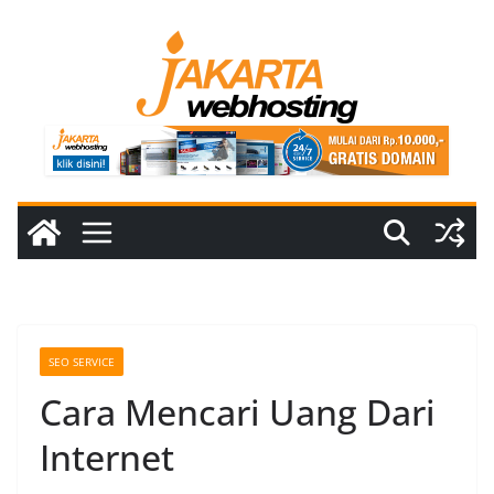
Skip
to
content
SEO SERVICE
Cara Mencari Uang Dari
Internet