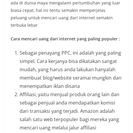
ada di dunia maya mengalami pertumbuhan yang luar
biasa cepat, hal ini tentu semakin memperjelas
peluang untuk mencari uang dari internet semakin
terbuka lebar
Cara mencari uang dari internet yang paling populer :
Sebagai penayang PPC, ini adalah yang paling
simpel. Cara kerjanya bisa dikatakan sangat
mudah, yang harus anda lakukan hanyalah
membuat blog/website seramai mungkin dan
menempatkan iklan disana
Affiliasi, yaitu menjual produk orang lain dan
sebagai penjual anda mendapatkan komisi
dari transaksi yang terjadi. Amazon adalah
salah satu web terpopuler bagi mereka yang
mencari uang melalui jalur affiliasi