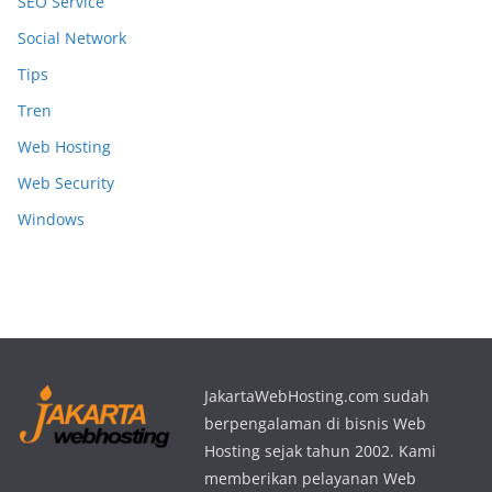
SEO Service
Social Network
Tips
Tren
Web Hosting
Web Security
Windows
JakartaWebHosting.com sudah
berpengalaman di bisnis Web
Hosting sejak tahun 2002. Kami
memberikan pelayanan Web