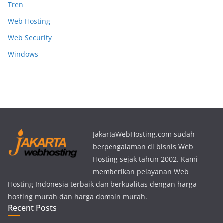
Tren
Web Hosting
Web Security
Windows
JakartaWebHosting.com sudah
berpengalaman di bisnis Web
Hosting sejak tahun 2002. Kami
memberikan pelayanan Web
Hosting Indonesia terbaik dan berkualitas dengan harga
hosting murah dan harga domain murah.
Recent Posts