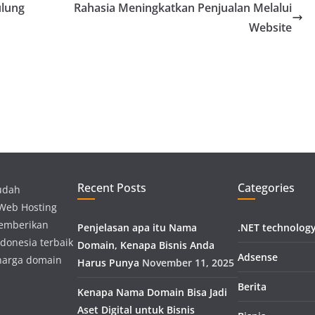
ulung
Rahasia Meningkatkan Penjualan Melalui
Website
Recent Posts
Categories
udah
 Web Hosting
memberikan
Penjelasan apa itu Nama
.NET technolog
donesia terbaik
Domain, Kenapa Bisnis Anda
Adsense
harga domain
Harus Punya
November 11, 2025
Berita
Kenapa Nama Domain Bisa Jadi
Aset Digital untuk Bisnis