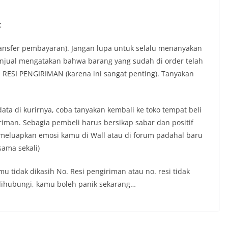
t
transfer pembayaran). Jangan lupa untuk selalu menanyakan
enjual mengatakan bahwa barang yang sudah di order telah
RESI PENGIRIMAN (karena ini sangat penting). Tanyakan
data di kurirnya, coba tanyakan kembali ke toko tempat beli
iriman. Sebagia pembeli harus bersikap sabar dan positif
 meluapkan emosi kamu di Wall atau di forum padahal baru
sama sekali)
amu tidak dikasih No. Resi pengiriman atau no. resi tidak
a dihubungi, kamu boleh panik sekarang…