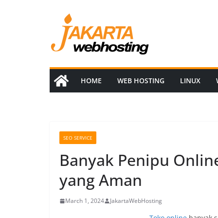
Skip
to
content
HOME
WEB HOSTING
LINUX
SEO SERVICE
Banyak Penipu Online
yang Aman
March 1, 2024
JakartaWebHosting
Toko online
banyak s