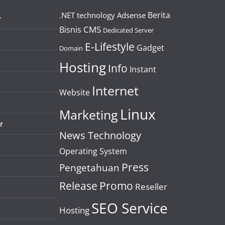
Berita
.NET technology
Adsense
y
CMS
Bisnis
Dedicated Server
E-Lifestyle
Gadget
Domain
Hosting
Info
Instant
Internet
Website
Linux
Marketing
r
News Technology
Operating System
Press
Pengetahuan
Release
Promo
Reseller
SEO Service
Hosting