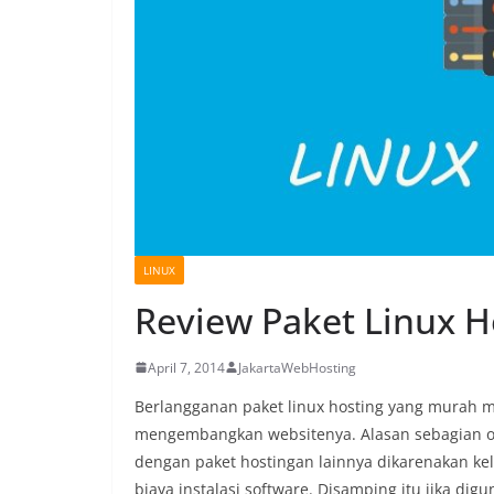
LINUX
Review Paket Linux 
April 7, 2014
JakartaWebHosting
Berlangganan paket linux hosting yang murah 
mengembangkan websitenya. Alasan sebagian or
dengan paket hostingan lainnya dikarenakan ke
biaya instalasi software. Disamping itu jika d