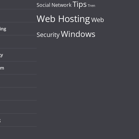
Tips
Social Network
Tren
Web Hosting
Web
ing
Windows
Security
gy
em
g