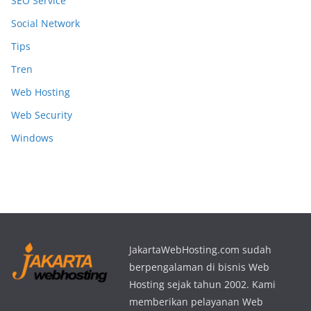
SEO Service
Social Network
Tips
Tren
Web Hosting
Web Security
Windows
JakartaWebHosting.com sudah
berpengalaman di bisnis Web
Hosting sejak tahun 2002. Kami
memberikan pelayanan Web