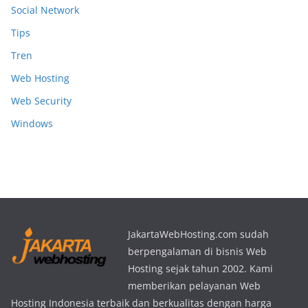
Social Network
Tips
Tren
Web Hosting
Web Security
Windows
JakartaWebHosting.com sudah
berpengalaman di bisnis Web
Hosting sejak tahun 2002. Kami
memberikan pelayanan Web
Hosting Indonesia terbaik dan berkualitas dengan harga