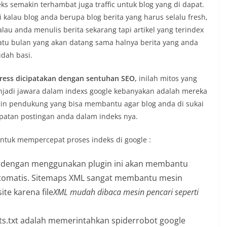
eks semakin terhambat juga traffic untuk blog yang di dapat.
i kalau blog anda berupa blog berita yang harus selalu fresh,
alau anda menulis berita sekarang tapi artikel yang terindex
atu bulan yang akan datang sama halnya berita yang anda
udah basi.
ess dicipatakan dengan sentuhan SEO,
inilah mitos yang
njadi jawara dalam indexs google kebanyakan adalah mereka
in pendukung yang bisa membantu agar blog anda di sukai
patan postingan anda dalam indeks nya.
untuk mempercepat proses indeks di google :
dengan menggunakan plugin ini akan membantu
tomatis. Sitemaps XML sangat membantu mesin
te karena file
XML mudah dibaca mesin pencari seperti
ts.txt adalah memerintahkan spiderrobot google