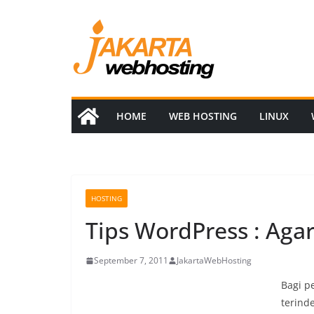
Skip
to
content
HOME
WEB HOSTING
LINUX
HOSTING
Tips WordPress : Agar
September 7, 2011
JakartaWebHosting
Bagi p
terind