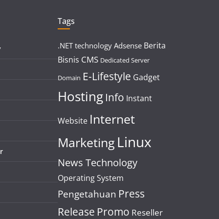
Tags
Berita
.NET technology
Adsense
y
CMS
Bisnis
Dedicated Server
E-Lifestyle
Gadget
Domain
Hosting
Info
Instant
Internet
Website
Linux
Marketing
r
News Technology
Operating System
Press
Pengetahuan
Release
Promo
Reseller