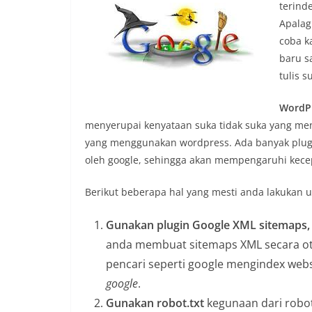
terind
Apalag
coba k
baru s
tulis s
WordPr
menyerupai kenyataan suka tidak suka yang me
yang menggunakan wordpress. Ada banyak plug
oleh google, sehingga akan mempengaruhi kece
Berikut beberapa hal yang mesti anda lakukan 
Gunakan plugin Google XML sitemaps,
anda membuat sitemaps XML secara o
pencari seperti google mengindex websi
google
.
Gunakan robot.txt
kegunaan dari robo