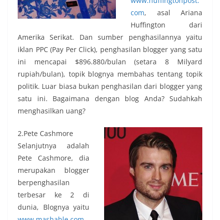
www.huffingtonpost.
com
, asal Ariana
Huffington dari
Amerika Serikat. Dan sumber penghasilannya yaitu
iklan PPC (Pay Per Click), penghasilan blogger yang satu
ini mencapai $896.880/bulan (setara 8 Milyard
rupiah/bulan), topik blognya membahas tentang topik
politik. Luar biasa bukan penghasilan dari blogger yang
satu ini. Bagaimana dengan blog Anda? Sudahkah
menghasilkan uang?
2.Pete Cashmore
Selanjutnya adalah
Pete Cashmore, dia
merupakan blogger
berpenghasilan
terbesar ke 2 di
dunia, Blognya yaitu
www.mashable.com