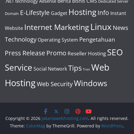
CMS
Berita
Bisnis
.NET technology
Adsense
Dedicated Server
Hosting
E-Lifestyle
Info
Gadget
Instant
Domain
Linux
Internet Marketing
News
Website
Technology
Pengetahuan
Operating System
SEO
Press Release
Promo
Reseller Hosting
Web
Service
Tips
Social Network
Tren
Hosting
Windows
Web Security
Copyright © 2026
Jakartawebhosting.com
. All rights reserved.
Theme:
ColorMag
by ThemeGrill. Powered by
WordPress
.