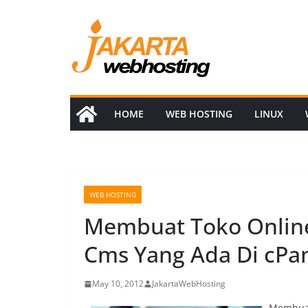
Skip
to
content
HOME
WEB HOSTING
LINUX
WEB HOSTING
Membuat Toko Onlin
Cms Yang Ada Di cPa
May 10, 2012
JakartaWebHosting
Membuat