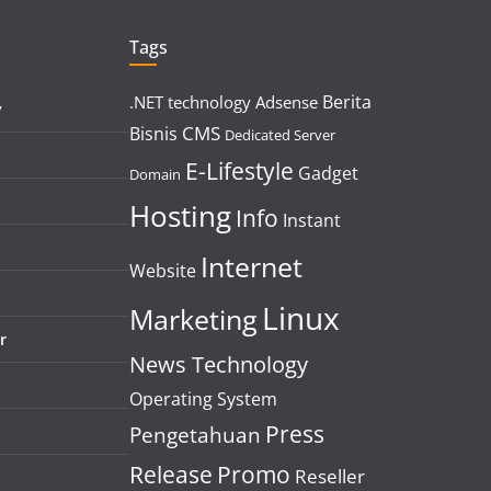
Tags
Berita
.NET technology
Adsense
y
CMS
Bisnis
Dedicated Server
E-Lifestyle
Gadget
Domain
Hosting
Info
Instant
Internet
Website
Linux
Marketing
r
News Technology
Operating System
Press
Pengetahuan
Release
Promo
Reseller