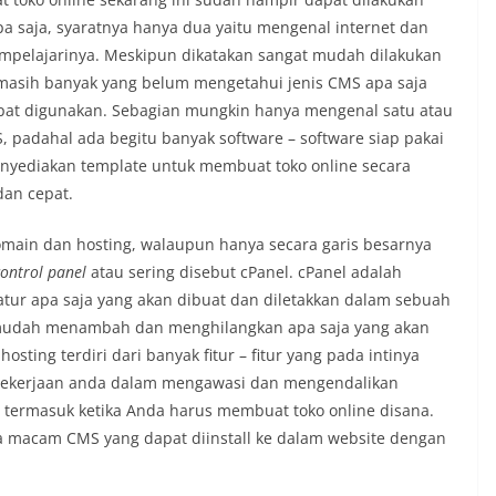
pa saja, syaratnya hanya dua yaitu mengenal internet dan
pelajarinya. Meskipun dikatakan sangat mudah dilakukan
asih banyak yang belum mengetahui jenis CMS apa saja
pat digunakan. Sebagian mungkin hanya mengenal satu atau
 padahal ada begitu banyak software – software siap pakai
nyediakan template untuk membuat toko online secara
an cepat.
ain dan hosting, walaupun hanya secara garis besarnya
control panel
atau sering disebut cPanel. cPanel adalah
ur apa saja yang akan dibuat dan diletakkan dalam sebuah
 mudah menambah dan menghilangkan apa saja yang akan
ting terdiri dari banyak fitur – fitur yang pada intinya
pekerjaan anda dalam mengawasi dan mengendalikan
, termasuk ketika Anda harus membuat toko online disana.
a macam CMS yang dapat diinstall ke dalam website dengan