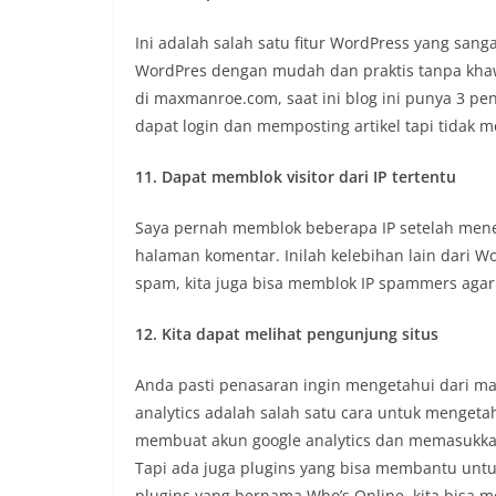
Ini adalah salah satu fitur WordPress yang sang
WordPres dengan mudah dan praktis tanpa khawat
di maxmanroe.com, saat ini blog ini punya 3 pe
dapat login dan memposting artikel tapi tidak 
11. Dapat memblok visitor dari IP tertentu
Saya pernah memblok beberapa IP setelah menem
halaman komentar. Inilah kelebihan lain dari W
spam, kita juga bisa memblok IP spammers agar 
12. Kita dapat melihat pengunjung situs
Anda pasti penasaran ingin mengetahui dari m
analytics adalah salah satu cara untuk mengetahu
membuat akun google analytics dan memasukkan 
Tapi ada juga plugins yang bisa membantu untuk 
plugins yang bernama Who’s Online, kita bisa mel