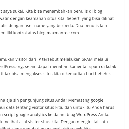
at saya sukai. Kita bisa menambahkan penulis di blog
ir dengan keamanan situs kita. Seperti yang bisa dilihat
nulis dengan user name yang berbeda. Dua penulis lain
memiliki kontrol atas blog maxmanroe.com.
ukan visitor dari IP tersebut melakukan SPAM melalui
ordPress.org, selain dapat menahan komentar spam di kotak
tidak bisa mengakses situs kita dikemudian hari hehehe.
ana aja sih pengunjung situs Anda? Memasang google
i data tentang visitor situs kita, dan untuk itu Anda harus
script google analytics ke dalam blog WordPress Anda.
melihat asal visitor situs kita. Dengan menginstal satu
ihat siapa dan dari mana asal visitor web kita.