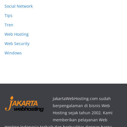
Social Network
Tips
Tren
Web Hosting
Web Security
Windows
JakartaWebHosting.com sudah
berpengalaman di bisnis Web
Hosting sejak tahun 2002. Kami
memberikan pelayanan Web
Hosting Indonesia terbaik dan berkualitas dengan harga