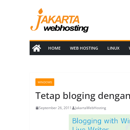
Skip
to
content
HOME
WEB HOSTING
LINUX
WINDOWS
Tetap bloging dengan
September 26, 2011
JakartaWebHosting