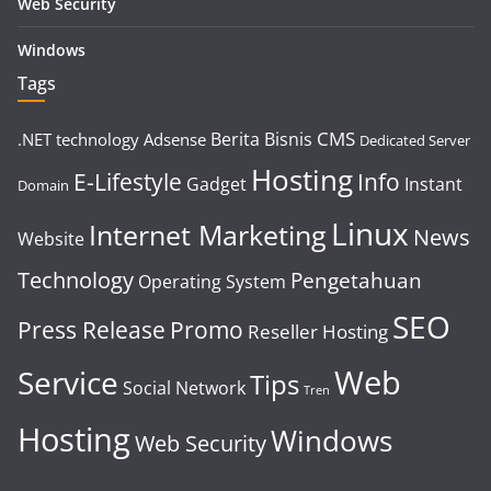
Web Security
Windows
Tags
CMS
Berita
Bisnis
.NET technology
Adsense
Dedicated Server
Hosting
E-Lifestyle
Info
Gadget
Instant
Domain
Linux
Internet Marketing
News
Website
Technology
Pengetahuan
Operating System
SEO
Press Release
Promo
Reseller Hosting
Web
Service
Tips
Social Network
Tren
Hosting
Windows
Web Security