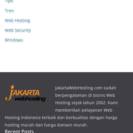
Tips
Tren
Web Hosting
Web Security
Windows
JakartaWebHosting.com sudah
berpengalaman di bisnis Web
Hosting sejak tahun 2002. Kami
memberikan pelayanan Web
Hosting Indonesia terbaik dan berkualitas dengan harga
hosting murah dan harga domain murah.
Recent Posts