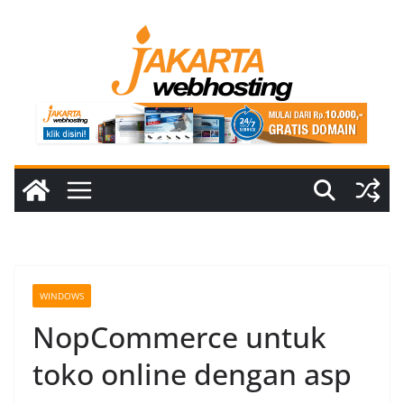
Skip
to
content
WINDOWS
NopCommerce untuk
toko online dengan asp