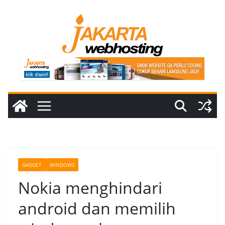
Skip
to
content
GADGET
WINDOWS
Nokia menghindari
android dan memilih