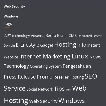
Web Security
Windows
Tags
CMS
Berita
Bisnis
.NET technology
Adsense
Dedicated Server
Hosting
E-Lifestyle
Info
Gadget
Instant
Domain
Linux
Internet Marketing
News
Website
Technology
Pengetahuan
Operating System
SEO
Press Release
Promo
Reseller Hosting
Web
Service
Tips
Social Network
Tren
Hosting
Windows
Web Security