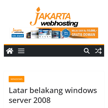
Skip
to
content
WINDOWS
Latar belakang windows
server 2008