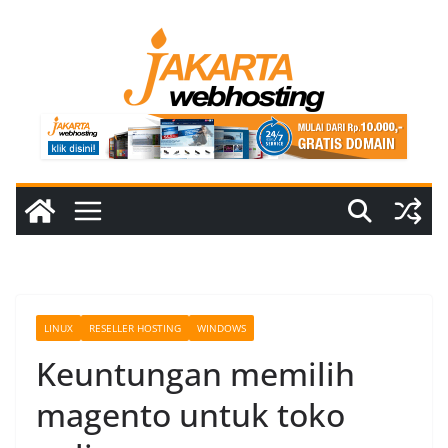
Skip
to
content
LINUX
RESELLER HOSTING
WINDOWS
Keuntungan memilih
magento untuk toko