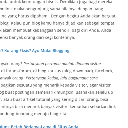
nda untuk keuntungan bisnis. Demikian juga bagi mereka
online, maka pengunjung sama nilainya dengan uang.
nline yang harus dipahami. Dengan begitu Anda akan bergiat
og. Kalau pun blog kamu hanya dijadikan sebagai tempat
k akan membuat kebanggaan sendiri bagi diri Anda. Anda
ensi banyak orang dari segi kontennya.
? Kurang Eksis? Ayo Mulai Blogging!
anyak orang?
Pertanyaan pertama adalah dimana visitor
di forum-forum, di blog khusus (blog download), facebook,
banyak orang.
Pertanyaan kedua, lalu bagaimana cara
agikan sesuatu yang menarik kepada visitor, agar visitor
log buat postingan semenarik mungkin. usahakan selalu up
atau buat artikel tutorial yang sering dicari orang, bisa
intinya bisa menarik banyak visitor. kemudian sebarkan link
bondong-bondong menuju blog kita.
njung Betah Berlama-Lama di Situs Anda