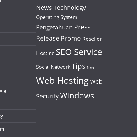
r
News Technology
Operating System
Press
Pengetahuan
Release
Promo
Reseller
SEO Service
Hosting
Tips
Social Network
Tren
Web Hosting
Web
ing
Windows
Security
gy
em