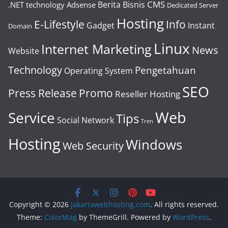
CMS
Berita
Bisnis
.NET technology
Adsense
Dedicated Server
Hosting
E-Lifestyle
Info
Gadget
Instant
Domain
Linux
Internet Marketing
News
Website
Technology
Pengetahuan
Operating System
SEO
Press Release
Promo
Reseller Hosting
Web
Service
Tips
Social Network
Tren
Hosting
Windows
Web Security
Copyright © 2026
Jakartawebhosting.com
. All rights reserved.
Theme:
ColorMag
by ThemeGrill. Powered by
WordPress
.