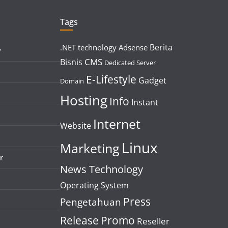
Tags
Berita
.NET technology
Adsense
y
CMS
Bisnis
Dedicated Server
E-Lifestyle
Gadget
Domain
Hosting
Info
Instant
Internet
Website
Linux
Marketing
r
News Technology
Operating System
Press
Pengetahuan
Release
Promo
Reseller