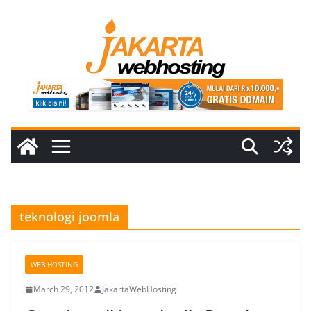
Skip
to
content
teknologi joomla
WEB HOSTING
March 29, 2012
JakartaWebHosting