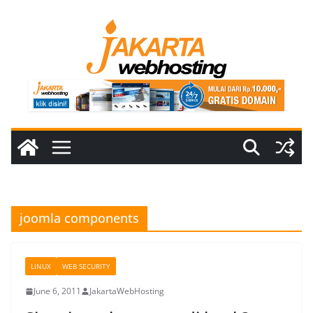
Skip
to
content
joomla components
LINUX
WEB SECURITY
June 6, 2011
JakartaWebHosting