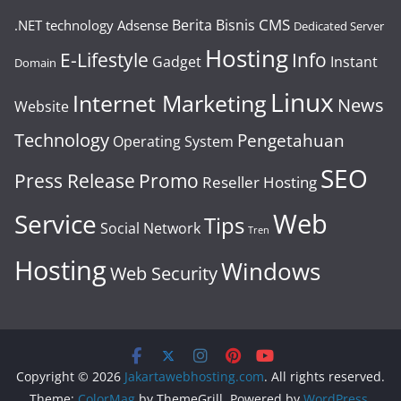
CMS
Berita
Bisnis
.NET technology
Adsense
Dedicated Server
Hosting
E-Lifestyle
Info
Gadget
Instant
Domain
Linux
Internet Marketing
News
Website
Technology
Pengetahuan
Operating System
SEO
Press Release
Promo
Reseller Hosting
Web
Service
Tips
Social Network
Tren
Hosting
Windows
Web Security
Copyright © 2026
Jakartawebhosting.com
. All rights reserved.
Theme:
ColorMag
by ThemeGrill. Powered by
WordPress
.