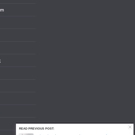
em
g
READ PREVIOUS POST: