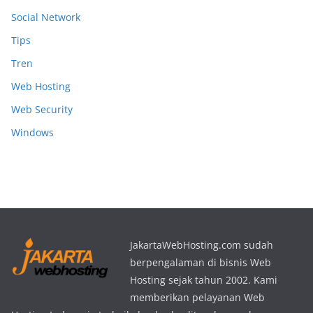
Social Network
Tips
Tren
Web Hosting
Web Security
Windows
JakartaWebHosting.com sudah
berpengalaman di bisnis Web
Hosting sejak tahun 2002. Kami
memberikan pelayanan Web