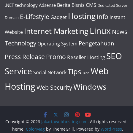
CMS
Berita
Bisnis
.NET technology
Adsense
Dedicated Server
Hosting
E-Lifestyle
Info
Gadget
Instant
Domain
Linux
Internet Marketing
News
Website
Technology
Pengetahuan
Operating System
SEO
Press Release
Promo
Reseller Hosting
Web
Service
Tips
Social Network
Tren
Hosting
Windows
Web Security
Copyright © 2026
Jakartawebhosting.com
. All rights reserved.
Theme:
ColorMag
by ThemeGrill. Powered by
WordPress
.