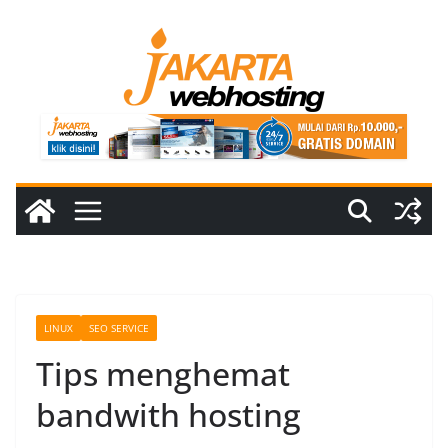
Skip
to
content
LINUX
SEO SERVICE
Tips menghemat
bandwith hosting