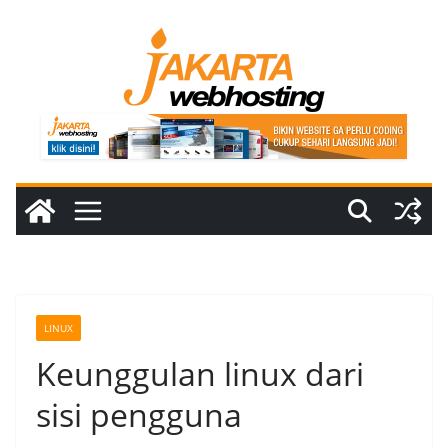
Skip
to
content
LINUX
Keunggulan linux dari
sisi pengguna