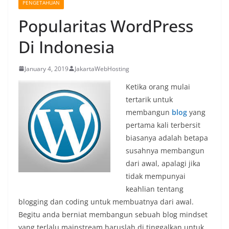
PENGETAHUAN
Popularitas WordPress
Di Indonesia
January 4, 2019
JakartaWebHosting
Ketika orang mulai
tertarik untuk
membangun
blog
yang
pertama kali terbersit
biasanya adalah betapa
susahnya membangun
dari awal, apalagi jika
tidak mempunyai
keahlian tentang
blogging dan coding untuk membuatnya dari awal.
Begitu anda berniat membangun sebuah blog mindset
yang terlalu mainstream haruslah di tinggalkan untuk