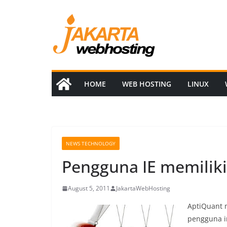
Skip
to
content
HOME
WEB HOSTING
LINUX
NEWS TECHNOLOGY
Pengguna IE memiliki
August 5, 2011
JakartaWebHosting
AptiQuant m
pengguna i