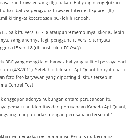
dasarkan browser yang digunakan. Hal yang mengejutkan
ebutkan bahwa pengguna browser Internet Explorer (IE)
miliki tingkat kecerdasan (IQ) lebih rendah.
E, baik itu versi 6, 7, 8 ataupun 9 mempunyai skor IQ lebih
ya. Yang anehnya lagi, pengguna IE versi 9 ternyata
guna IE versi 8 (di lansir oleh
TG Daily
)
is BBC yang mengklaim banyak hal yang sulit di percaya dari
marin (4/8/2011). Setelah ditelusuri, AptiQuant ternyata baru
n foto-foto karyawan yang diposting di situs tersebut
ma Central Test.
lak anggapan adanya hubungan antara perusahaan itu
nya pemalsuan identitas dari perusahaan Kanada AptiQuant,
angsung maupun tidak, dengan perusahaan tersebut,”
.
 akhirnya mengakui perbuatannya. Penulis itu bernama