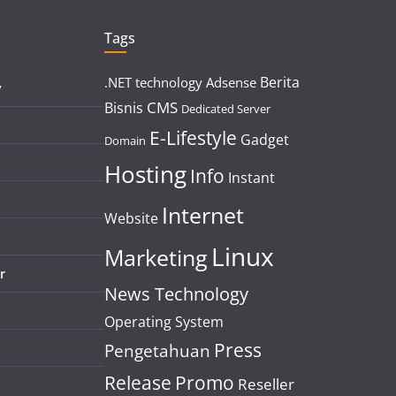
Tags
Berita
.NET technology
Adsense
y
CMS
Bisnis
Dedicated Server
E-Lifestyle
Gadget
Domain
Hosting
Info
Instant
Internet
Website
Linux
Marketing
r
News Technology
Operating System
Press
Pengetahuan
Release
Promo
Reseller