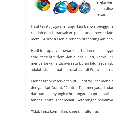
mereka ber
adalah dis
ternyata me
Hasil tes itu juga menunjukkan bahwa pengguna I
rendah dari kebanyakan pengguna browser lainn
memiliki skor IQ lebih rendah dibandingkan peng
Hasil ini rupanya menarik perhatian media Inggr
studi tersebut, demikian dilansir
Cnet
, Kamis Ke
mendaftarkan situsnya satu bulan lalu. Sedangka
adalah staf sebuah perusahaan di Prancis berna
Menanggapi keterkaitan itu, Central Test meno
dengan AptiQuant. “Central Test menyadari ada
dan kami menyangkal hubungan apapun, baik l
tandasCentral Test melalui keterangan resminya
Tidak lama kemudian, sang penulis studi palsu