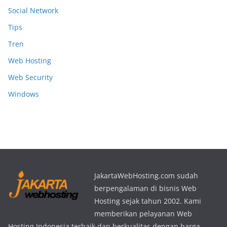
Social Network
Tips
Tren
Web Hosting
Web Security
Windows
JakartaWebHosting.com sudah
berpengalaman di bisnis Web
Hosting sejak tahun 2002. Kami
memberikan pelayanan Web
Hosting Indonesia terbaik dan berkualitas dengan harga