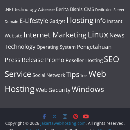
CMS
Berita
Bisnis
.NET technology
Adsense
Dedicated Server
Hosting
E-Lifestyle
Info
Gadget
Instant
Domain
Linux
Internet Marketing
News
Website
Technology
Pengetahuan
Operating System
SEO
Press Release
Promo
Reseller Hosting
Web
Service
Tips
Social Network
Tren
Hosting
Windows
Web Security
Copyright © 2026
Jakartawebhosting.com
. All rights reserved.