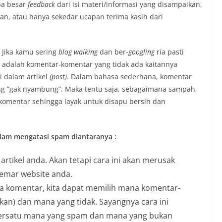
pa besar
feedback
dari isi materi/informasi yang disampaikan,
an, atau hanya sekedar ucapan terima kasih dari
. Jika kamu sering
blog walking
dan ber-
googling
ria pasti
 adalah komentar-komentar yang tidak ada kaitannya
i dalam artikel
(post)
. Dalam bahasa sederhana, komentar
ng “gak nyambung”. Maka tentu saja, sebagaimana sampah,
 komentar sehingga layak untuk disapu bersih dan
alam mengatasi spam diantaranya :
rtikel anda. Akan tetapi cara ini akan merusak
emar website anda.
 komentar, kita dapat memilih mana komentar-
kan) dan mana yang tidak. Sayangnya cara ini
persatu mana yang spam dan mana yang bukan