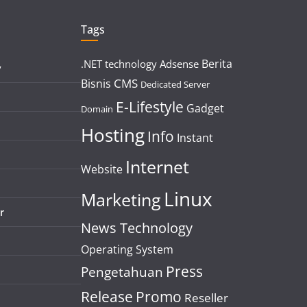
Tags
Berita
.NET technology
Adsense
y
CMS
Bisnis
Dedicated Server
E-Lifestyle
Gadget
Domain
Hosting
Info
Instant
Internet
Website
Linux
Marketing
r
News Technology
Operating System
Press
Pengetahuan
Release
Promo
Reseller