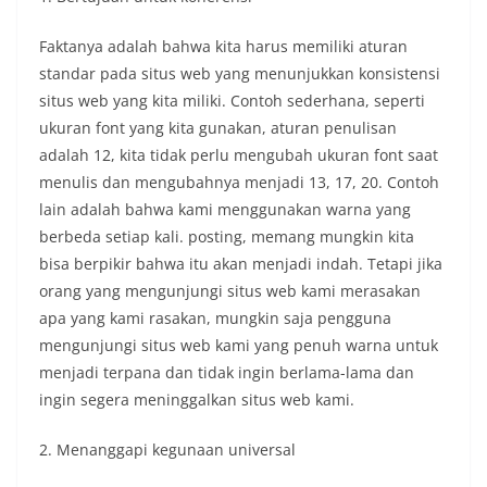
Faktanya adalah bahwa kita harus memiliki aturan
standar pada situs web yang menunjukkan konsistensi
situs web yang kita miliki. Contoh sederhana, seperti
ukuran font yang kita gunakan, aturan penulisan
adalah 12, kita tidak perlu mengubah ukuran font saat
menulis dan mengubahnya menjadi 13, 17, 20. Contoh
lain adalah bahwa kami menggunakan warna yang
berbeda setiap kali. posting, memang mungkin kita
bisa berpikir bahwa itu akan menjadi indah. Tetapi jika
orang yang mengunjungi situs web kami merasakan
apa yang kami rasakan, mungkin saja pengguna
mengunjungi situs web kami yang penuh warna untuk
menjadi terpana dan tidak ingin berlama-lama dan
ingin segera meninggalkan situs web kami.
2. Menanggapi kegunaan universal