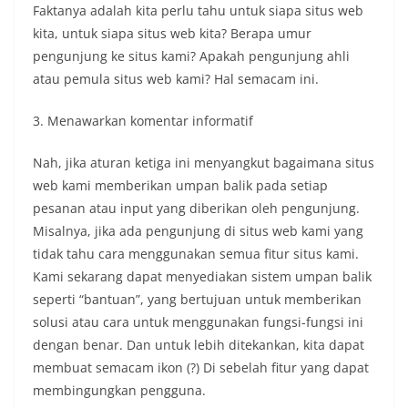
Faktanya adalah kita perlu tahu untuk siapa situs web
kita, untuk siapa situs web kita? Berapa umur
pengunjung ke situs kami? Apakah pengunjung ahli
atau pemula situs web kami? Hal semacam ini.
3. Menawarkan komentar informatif
Nah, jika aturan ketiga ini menyangkut bagaimana situs
web kami memberikan umpan balik pada setiap
pesanan atau input yang diberikan oleh pengunjung.
Misalnya, jika ada pengunjung di situs web kami yang
tidak tahu cara menggunakan semua fitur situs kami.
Kami sekarang dapat menyediakan sistem umpan balik
seperti “bantuan”, yang bertujuan untuk memberikan
solusi atau cara untuk menggunakan fungsi-fungsi ini
dengan benar. Dan untuk lebih ditekankan, kita dapat
membuat semacam ikon (?) Di sebelah fitur yang dapat
membingungkan pengguna.