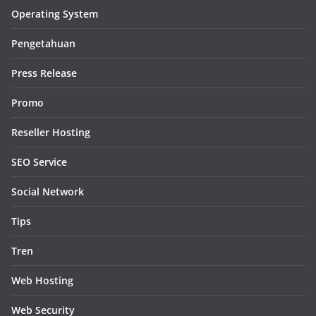
Operating System
Pengetahuan
Press Release
Promo
Reseller Hosting
SEO Service
Social Network
Tips
Tren
Web Hosting
Web Security