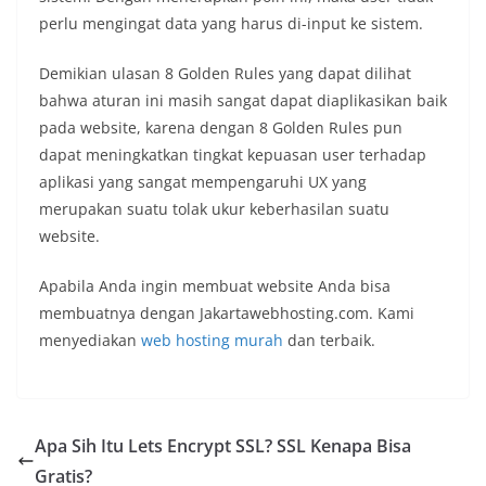
perlu mengingat data yang harus di-input ke sistem.
Demikian ulasan 8 Golden Rules yang dapat dilihat
bahwa aturan ini masih sangat dapat diaplikasikan baik
pada website, karena dengan 8 Golden Rules pun
dapat meningkatkan tingkat kepuasan user terhadap
aplikasi yang sangat mempengaruhi UX yang
merupakan suatu tolak ukur keberhasilan suatu
website.
Apabila Anda ingin membuat website Anda bisa
membuatnya dengan Jakartawebhosting.com. Kami
menyediakan
web hosting murah
dan terbaik.
Apa Sih Itu Lets Encrypt SSL? SSL Kenapa Bisa
Gratis?