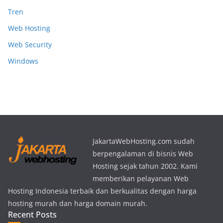
Tren
Web Hosting
Web Security
Windows
JakartaWebHosting.com sudah
berpengalaman di bisnis Web
Hosting sejak tahun 2002. Kami
memberikan pelayanan Web
Hosting Indonesia terbaik dan berkualitas dengan harga
hosting murah dan harga domain murah.
Recent Posts