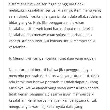
sistem di situs web sehingga pengguna tidak
melakukan kesalahan serius. Misalnya, item menu yang
salah dipublikasikan, jangan izinkan data alfabet dalam
bidang angka. Nah, jika pengguna melakukan
kesalahan, situs web kami harus dapat mendeteksi
kesalahan dan menawarkan solusi sederhana dan
konstruktif dan instruksi khusus untuk memperbaiki
kesalahan.
6. Memungkinkan pembalikan tindakan yang mudah
Nah, aturan ini berarti bahwa jika pengguna ingin
mencoba perintah dari situs web yang kita miliki, tidak
ada ketakutan bahwa perintah itu tidak dapat diulang.
Misalnya, ketika alamat yang salah dimasukkan secara
tidak benar, pengguna biasanya ingin memperbaiki
kesalahan. Kami harus mengizinkan pengguna untuk
mengulangi akses ini jika ternyata data yang