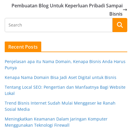
Pembuatan Blog Untuk Keperluan Pribadi Sampai
Bisnis
Recent Posts
Penjelasan apa itu Nama Domain, Kenapa Bisnis Anda Harus
Punya
Kenapa Nama Domain Bisa Jadi Aset Digital untuk Bisnis
Tentang Local SEO: Pengertian dan Manfaatnya Bagi Website
Lokal
Trend Bisnis Internet Sudah Mulai Menggeser ke Ranah
Sosial Media
Meningkatkan Keamanan Dalam Jaringan Komputer
Menggunakan Teknologi Firewall