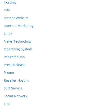
Hosting
Info
Instant Website
Internet Marketing
Linux
News Technology
Operating System
Pengetahuan
Press Release
Promo
Reseller Hosting
SEO Service
Social Network
Tips