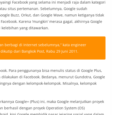
yaingi Facebook yang selama ini menjadi raja dalam kategori
l atau situs pertemanan. Sebelumnya, Google sudah
oogle Buzz, Orkut, dan Google Wave, namun ketiganya tidak
 Facebook. Karena ‘mungkin’ merasa gagal, akhirnya Google
 kelebihan yang ditawarkan.
 berbagi di Internet sebelumnya,” kata engineer
 dikutip dari Bangkok Post, Rabu 29 Juni 2011.
book. Para penggunanya bisa menulis status di Google Plus,
a dilakukan di Facebook. Bedanya, menurut Gundotra, Google
aringnya dengan kelompok-kelompok. Misalnya, kelompok
rkannya Google+ (Plus) ini, maka Google melanjutkan proyek
n berhasil dengan proyek Operation System (OS)
roid, kini Google membidik pasar jejaring sosial yang dalam