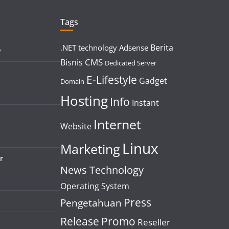
Tags
Berita
.NET technology
Adsense
y
CMS
Bisnis
Dedicated Server
E-Lifestyle
Gadget
Domain
Hosting
Info
Instant
Internet
Website
Linux
Marketing
r
News Technology
Operating System
Press
Pengetahuan
Release
Promo
Reseller