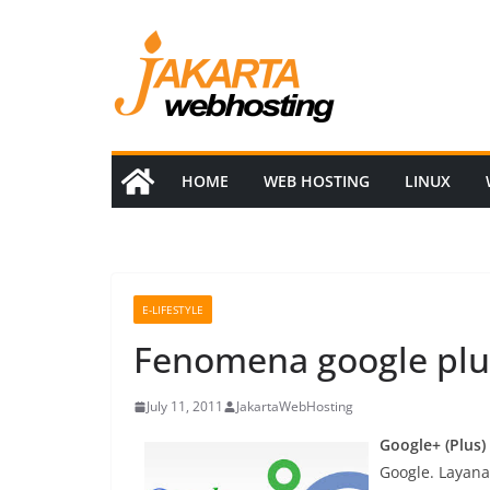
Skip
to
content
HOME
WEB HOSTING
LINUX
E-LIFESTYLE
Fenomena google plu
July 11, 2011
JakartaWebHosting
Google+ (Plus)
Google. Layana