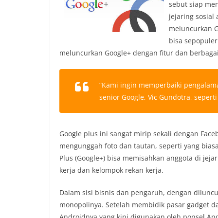
sebut siap men
jejaring sosia
meluncurkan G
bisa sepopuler
meluncurkan Google+ dengan fitur dan berbagai
“Kami ingin memperbaiki pengalaman
senior Google, Vic Gundotra, seperti
Google plus ini sangat mirip sekali dengan Face
mengunggah foto dan tautan, seperti yang bias
Plus (Google+) bisa memisahkan anggota di jej
kerja dan kelompok rekan kerja.
Dalam sisi bisnis dan pengaruh, dengan diluncu
monopolinya. Setelah membidik pasar gadget da
Androidnya yang kini digunakan oleh ponsel And