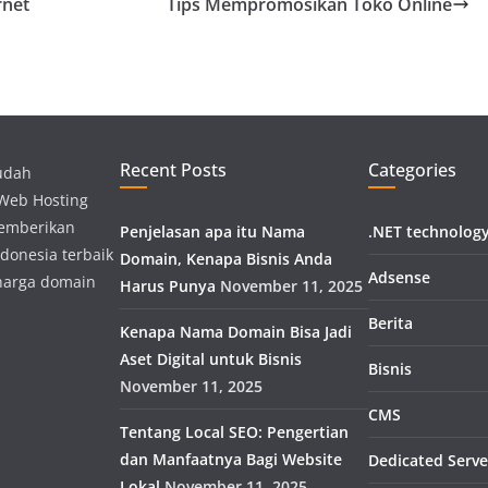
rnet
Tips Mempromosikan Toko Online
Recent Posts
Categories
udah
 Web Hosting
memberikan
Penjelasan apa itu Nama
.NET technolog
donesia terbaik
Domain, Kenapa Bisnis Anda
Adsense
harga domain
Harus Punya
November 11, 2025
Berita
Kenapa Nama Domain Bisa Jadi
Aset Digital untuk Bisnis
Bisnis
November 11, 2025
CMS
Tentang Local SEO: Pengertian
dan Manfaatnya Bagi Website
Dedicated Serve
Lokal
November 11, 2025