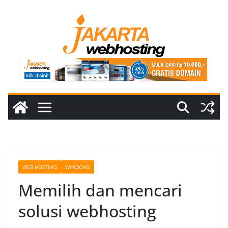
Skip
to
content
WEB HOSTING
WINDOWS
Memilih dan mencari
solusi webhosting