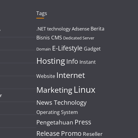
Tags
Berita
.NET technology
Adsense
y
CMS
Bisnis
Dedicated Server
E-Lifestyle
Gadget
Domain
Hosting
Info
Instant
Internet
Website
Linux
Marketing
r
News Technology
Operating System
Press
Pengetahuan
Release
Promo
Reseller