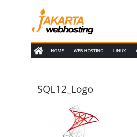
Skip
to
content
HOME
WEB HOSTING
LINUX
SQL12_Logo