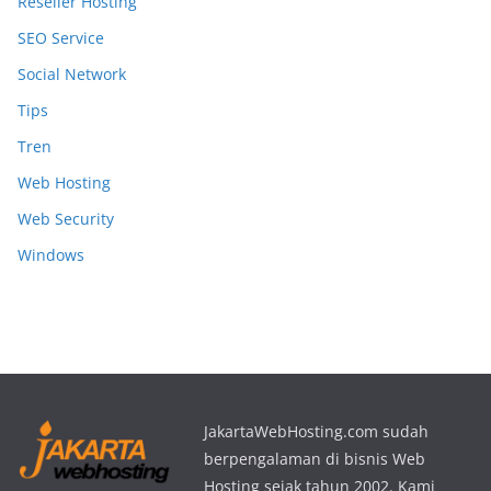
Reseller Hosting
SEO Service
Social Network
Tips
Tren
Web Hosting
Web Security
Windows
JakartaWebHosting.com sudah
berpengalaman di bisnis Web
Hosting sejak tahun 2002. Kami