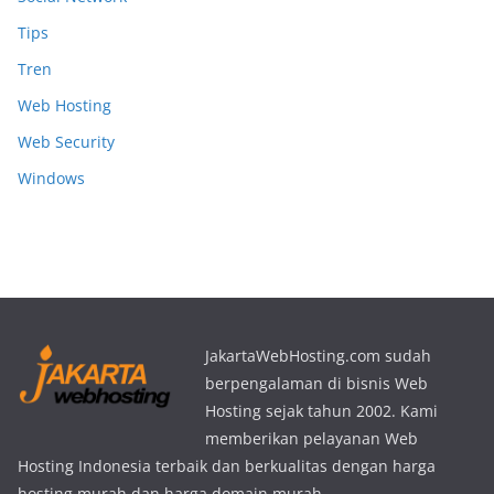
Tips
Tren
Web Hosting
Web Security
Windows
JakartaWebHosting.com sudah
berpengalaman di bisnis Web
Hosting sejak tahun 2002. Kami
memberikan pelayanan Web
Hosting Indonesia terbaik dan berkualitas dengan harga
hosting murah dan harga domain murah.