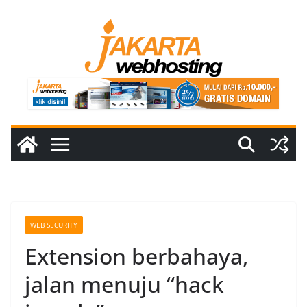
Skip
to
content
WEB SECURITY
Extension berbahaya,
jalan menuju “hack