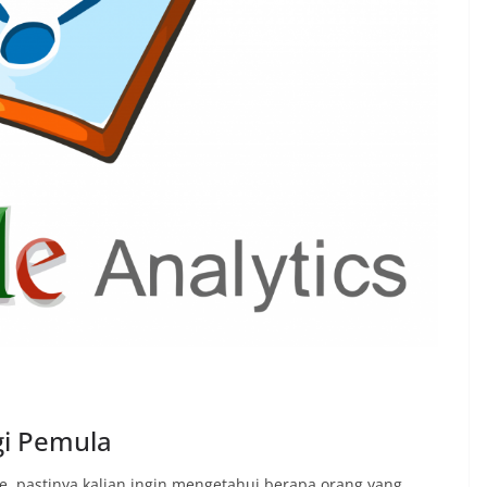
gi Pemula
e, pastinya kalian ingin mengetahui berapa orang yang