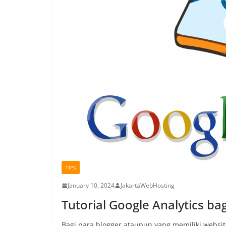
TIPS
January 10, 2024
JakartaWebHosting
Tutorial Google Analytics ba
Bagi para blogger ataupun yang memiliki websit