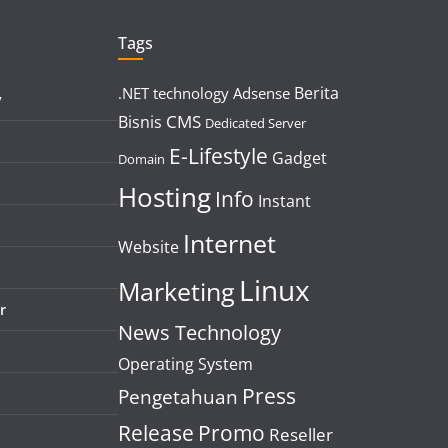
Tags
Berita
.NET technology
Adsense
y
CMS
Bisnis
Dedicated Server
E-Lifestyle
Gadget
Domain
Hosting
Info
Instant
Internet
Website
Linux
Marketing
r
News Technology
Operating System
Press
Pengetahuan
Release
Promo
Reseller