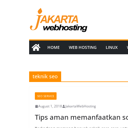
Skip
to
content
HOME
WEB HOSTING
LINUX
teknik seo
SEO SERVICE
August 1, 2018
JakartaWebHosting
Tips aman memanfaatkan so