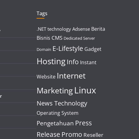
Tags
Berita
.NET technology
Adsense
y
CMS
Bisnis
Dedicated Server
E-Lifestyle
Gadget
Domain
Hosting
Info
Instant
Internet
Website
Linux
Marketing
r
News Technology
Operating System
Press
Pengetahuan
Release
Promo
Reseller