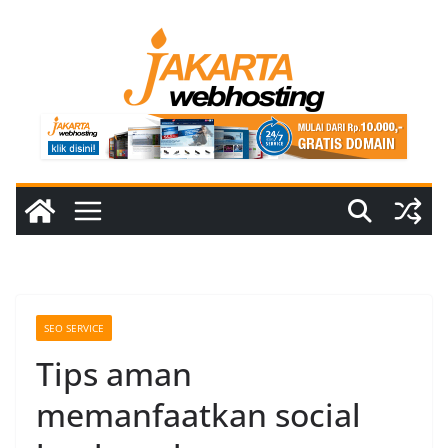
Skip
to
content
SEO SERVICE
Tips aman
memanfaatkan social