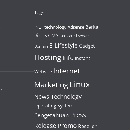
Tags
Berita
.NET technology
Adsense
y
CMS
Bisnis
Dedicated Server
E-Lifestyle
Gadget
Domain
Hosting
Info
Instant
Internet
Website
Linux
Marketing
r
News Technology
Operating System
Press
Pengetahuan
Release
Promo
Reseller