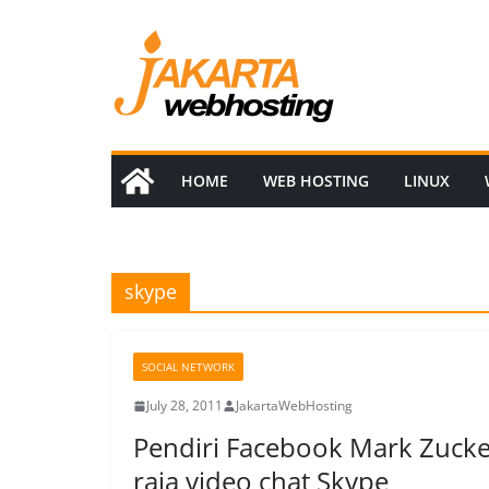
Skip
to
content
HOME
WEB HOSTING
LINUX
skype
SOCIAL NETWORK
July 28, 2011
JakartaWebHosting
Pendiri Facebook Mark Zuc
raja video chat Skype