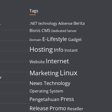
Tags
Berita
.NET technology
Adsense
y
CMS
Bisnis
Dedicated Server
E-Lifestyle
Gadget
Domain
Hosting
Info
Instant
Internet
Website
Linux
Marketing
r
News Technology
Operating System
Press
Pengetahuan
Release
Promo
Reseller